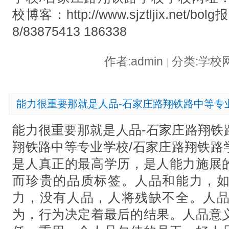
校博客：http://www.sjztljix.net/bo
8/83875413 186338
作者:admin
分类:学校
|
能力很重要那就是人品-石家庄路翔铁路中等专
能力很重要那就是人品-石家庄路翔铁
翔铁路中等专业学校/石家庄路翔铁路
是人真正的最高学历，是人能力施展
而珍贵的品质标签。人品和能力，
力，没有人品，人将残缺不全。人
为，行为决定着最后的结果。人品意