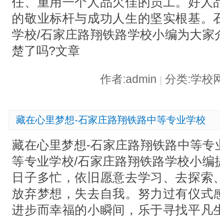
任、重用一个人品欠佳的员工。好人
的敬业标杆与成功人生的坚实根基。
学校/石家庄路翔铁路学校小编为大家
楚了吗?文章
作者:admin
分类:学校
|
藏在心里梦想-石家庄路翔铁路中等专业学校
藏在心里梦想-石家庄路翔铁路中等专
等专业学校/石家庄路翔铁路学校小编
日子多忙，依旧愿意去学习、去探索
放弃梦想，失去自我。努力过有仪式
进步而幸福的小瞬间，乐于寻找平凡