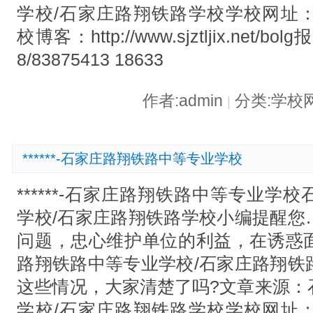
学校/石家庄路翔铁路学校学校网址：http://w
校博客：http://www.sjztljix.net/bo
8/83875413 18633
作者:admin
分类:学校
|
******-石家庄路翔铁路中等专业学校
******-石家庄路翔铁路中等专业
学校/石家庄路翔铁路学校小编提醒您
问题，忠心维护单位的利益，在诱惑
路翔铁路中等专业学校/石家庄路翔铁
这些情况，大家清楚了吗?文章来源：
学校/石家庄路翔铁路学校学校网址：http://w