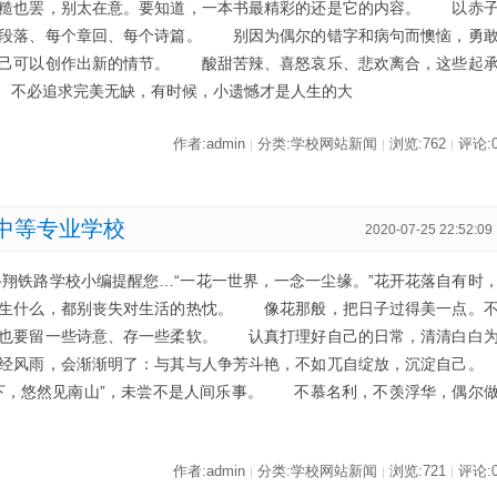
粗糙也罢，别太在意。要知道，一本书最精彩的还是它的内容。 以赤
个段落、每个章回、每个诗篇。 别因为偶尔的错字和病句而懊恼，勇
自己可以创作出新的情节。 酸甜苦辣、喜怒哀乐、悲欢离合，这些起
 不必追求完美无缺，有时候，小遗憾才是人生的大
作者:admin
分类:学校网站新闻
浏览:762
评论:
|
|
|
中等专业学校
2020-07-25 22:52:09
路翔铁路学校小编提醒您…“一花一世界，一念一尘缘。”花开花落自有时
发生什么，都别丧失对生活的热忱。 像花那般，把日子过得美一点。
，也要留一些诗意、存一些柔软。 认真打理好自己的日常，清清白白
经风雨，会渐渐明了：与其与人争芳斗艳，不如兀自绽放，沉淀自己
下，悠然见南山”，未尝不是人间乐事。 不慕名利，不羡浮华，偶尔
作者:admin
分类:学校网站新闻
浏览:721
评论:
|
|
|