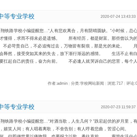
中等专业学校
2020-07-24 13:43:33
路翔铁路学校小编提醒您…“人有悲欢离合，月有阴晴圆缺。”小时候，总
来才懂得，求而不得未必是遗憾。 所有经历，都是财富。那些曾以为
。 不必苛责自己，不必追悔过去，万物皆有裂痕，那是光的来处。 
学会释然，接受突如其来的失去，放下渐行渐远的感情。 生活不止有
，要扛起自己的责任，奋力向前。 不必逢人就哭诉自己的悲苦，每个
作者:admin
分类:学校网站新闻
浏览:717
评论:
|
|
|
中等专业学校
2020-07-23 11:59:37
路翔铁路学校小编提醒您…“对酒当歌，人生几何？”跌宕起伏的岁月里，
调，嬉笑人间；有人唱着离歌，不舍告别；有人哼着悲曲，苦涩心间
奈何，但即便世界以痛吻我，也要报之以歌、勇往直前。 甭管生活什