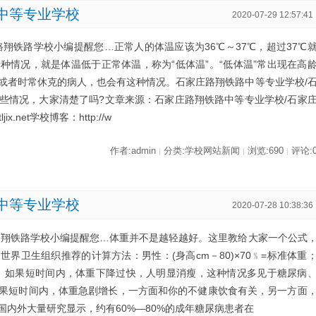
中等专业学校
2020-07-29 12:57:41
翔铁路学校小编提醒您…正常人的体温应该为36℃～37℃，超过37℃
种情况，就是体温低于正常体温，称为“低体温”。“低体温”常出现在高
或者时常休克的病人，也会有这种情况。石家庄路翔铁路中等专业学校/
些情况，大家清楚了吗?文章来源：石家庄路翔铁路中等专业学校/石家
ix.net学校博客：http://w
作者:admin
分类:学校网站新闻
浏览:690
评论:
|
|
|
中等专业学校
2020-07-28 10:38:36
路翔铁路学校小编提醒您…体重并不是越轻越好。这里教给大家一个公式
界卫生组织推荐的计算方法：男性：(身高cm－80)×70﹪=标准体重
准体重。如果短时间内，体重下降过快，人明显消瘦，这种情况多见于糖尿病
果短时间内，体重急剧增长，一方面和你的不健康饮食有关，另一方面
内外大量研究显示，约有60%—80%的成年糖尿病患者在