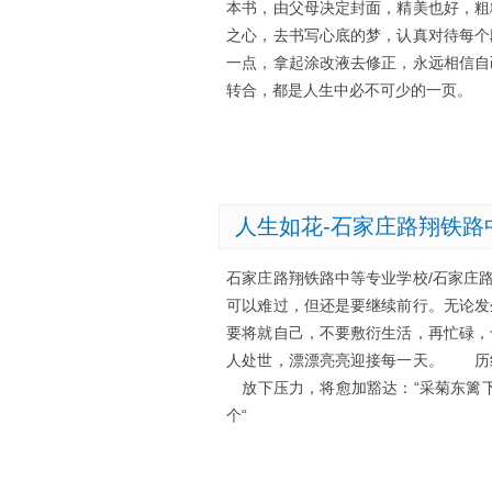
本书，由父母决定封面，精美也好，
之心，去书写心底的梦，认真对待每
一点，拿起涂改液去修正，永远相信
转合，都是人生中必不可少的一页。
人生如花-石家庄路翔铁路
石家庄路翔铁路中等专业学校/石家庄
可以难过，但还是要继续前行。无论
要将就自己，不要敷衍生活，再忙碌
人处世，漂漂亮亮迎接每一天。 历
放下压力，将愈加豁达：“采菊东篱
个“