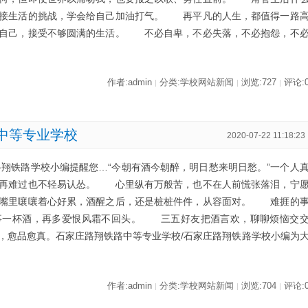
迎接生活的挑战，学会给自己加油打气。 再平凡的人生，都值得一路
的自己，接受不够圆满的生活。 不必自卑，不必失落，不必抱怨，不
作者:admin
分类:学校网站新闻
浏览:727
评论:
|
|
|
中等专业学校
2020-07-22 11:18:23
路翔铁路学校小编提醒您…“今朝有酒今朝醉，明日愁来明日愁。”一个人
，再难过也不轻易认怂。 心里纵有万般苦，也不在人前慌张落泪，宁
嘴里嚷嚷着心好累，酒醒之后，还是桩桩件件，从容面对。 难捱的
事一杯酒，再多爱恨风霜不回头。 三五好友把酒言欢，聊聊烦恼交
，愈品愈真。石家庄路翔铁路中等专业学校/石家庄路翔铁路学校小编为
作者:admin
分类:学校网站新闻
浏览:704
评论:
|
|
|